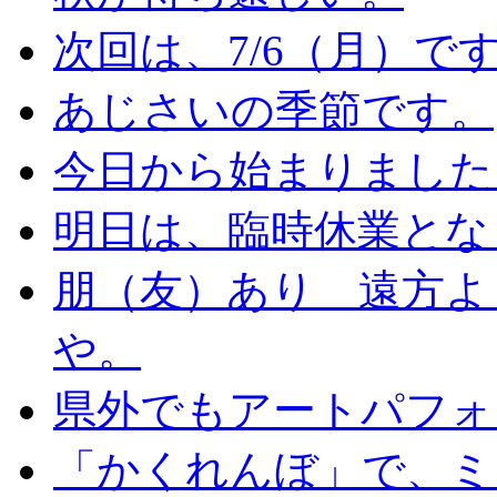
次回は、7/6（月）で
あじさいの季節です。
今日から始まりました
明日は、臨時休業とな
朋（友）あり 遠方よ
や。
県外でもアートパフォ
「かくれんぼ」で、ミ