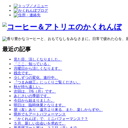
最近の記事
見た目、涼しくなりました。
「ここ、知っている」
月曜日から涼しくなります。
残念です。
少しずつの変化、進行中。
『つまみ細工』じっくりご覧ください。
秋が待ち遠しい。
次回は、7/6（月）です。
あじさいの季節です。
今日から始まりました。
明日は、臨時休業となります。
朋（友）あり 遠方より来る、また、楽しからずや。
県外でもアートパフォーマンス
「かくれんぼ」で、ミニパフォーマンス？？
５月、新しい出会いを求めて。
曼荼羅アート展は、２７日（月）まで。