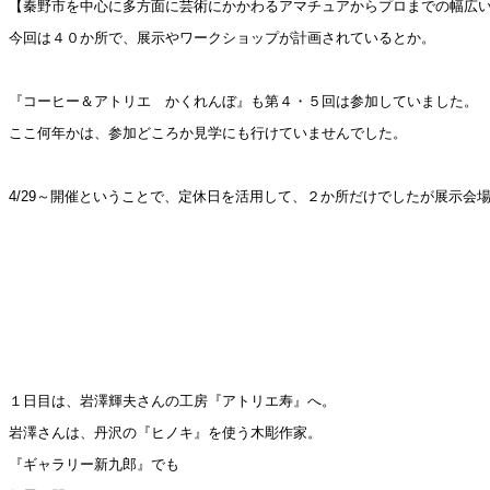
【秦野市を中心に多方面に芸術にかかわるアマチュアからプロまでの幅広
今回は４０か所で、展示やワークショップが計画されているとか。
『コーヒー＆アトリエ かくれんぼ』も第４・５回は参加していました。
ここ何年かは、参加どころか見学にも行けていませんでした。
4/29～開催ということで、定休日を活用して、２か所だけでしたが展示会
１日目は、岩澤輝夫さんの工房『アトリエ寿』へ。
岩澤さんは、丹沢の『ヒノキ』を使う木彫作家。
『ギャラリー新九郎』でも