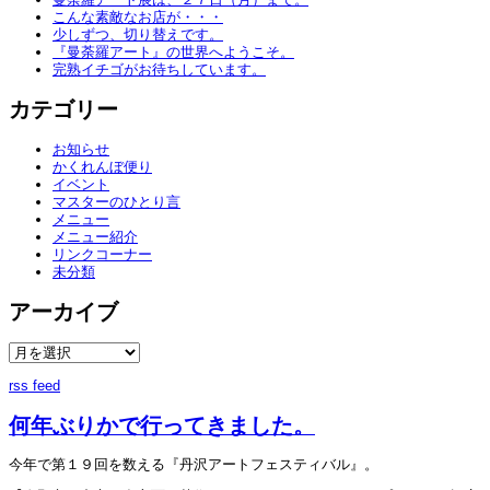
こんな素敵なお店が・・・
少しずつ、切り替えです。
『曼荼羅アート』の世界へようこそ。
完熟イチゴがお待ちしています。
カテゴリー
お知らせ
かくれんぼ便り
イベント
マスターのひとり言
メニュー
メニュー紹介
リンクコーナー
未分類
アーカイブ
rss feed
何年ぶりかで行ってきました。
今年で第１９回を数える『丹沢アートフェスティバル』。