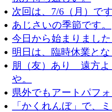
次回は、7/6（月）で
あじさいの季節です。
今日から始まりました
明日は、臨時休業とな
朋（友）あり 遠方よ
や。
県外でもアートパフォ
「かくれんぼ」で、ミ