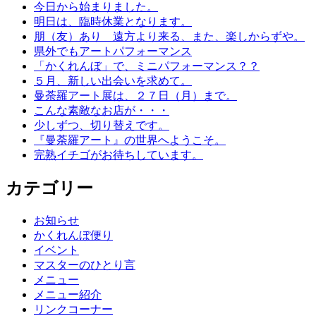
今日から始まりました。
明日は、臨時休業となります。
朋（友）あり 遠方より来る、また、楽しからずや。
県外でもアートパフォーマンス
「かくれんぼ」で、ミニパフォーマンス？？
５月、新しい出会いを求めて。
曼荼羅アート展は、２７日（月）まで。
こんな素敵なお店が・・・
少しずつ、切り替えです。
『曼荼羅アート』の世界へようこそ。
完熟イチゴがお待ちしています。
カテゴリー
お知らせ
かくれんぼ便り
イベント
マスターのひとり言
メニュー
メニュー紹介
リンクコーナー