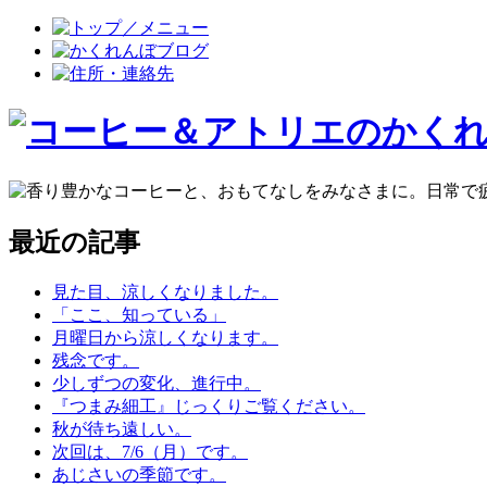
最近の記事
見た目、涼しくなりました。
「ここ、知っている」
月曜日から涼しくなります。
残念です。
少しずつの変化、進行中。
『つまみ細工』じっくりご覧ください。
秋が待ち遠しい。
次回は、7/6（月）です。
あじさいの季節です。